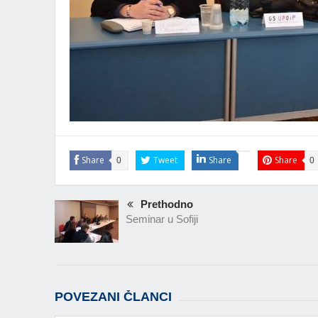
Share
Tweet
Share
Share
0
0
Prethodno
Seminar u Sofiji
POVEZANI ČLANCI