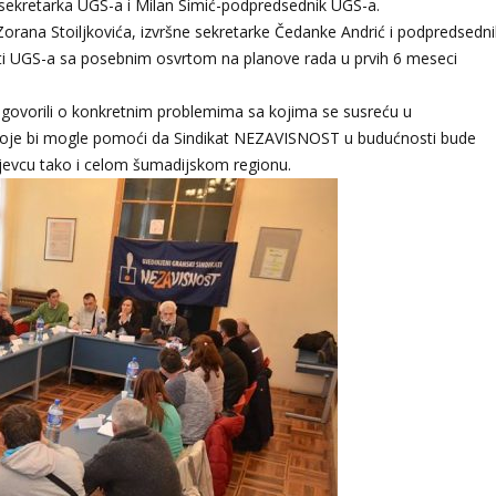
 sekretarka UGS-a i Milan Simić-podpredsednik UGS-a.
orana Stoiljkovića, izvršne sekretarke Čedanke Andrić i podpredsedn
osti UGS-a sa posebnim osvrtom na planove rada u prvih 6 meseci
ci govorili o konkretnim problemima sa kojima se susreću u
 koje bi mogle pomoći da Sindikat NEZAVISNOST u budućnosti bude
ujevcu tako i celom šumadijskom regionu.