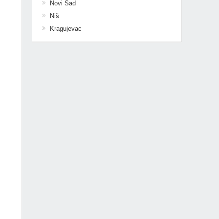
Novi Sad
Niš
Kragujevac