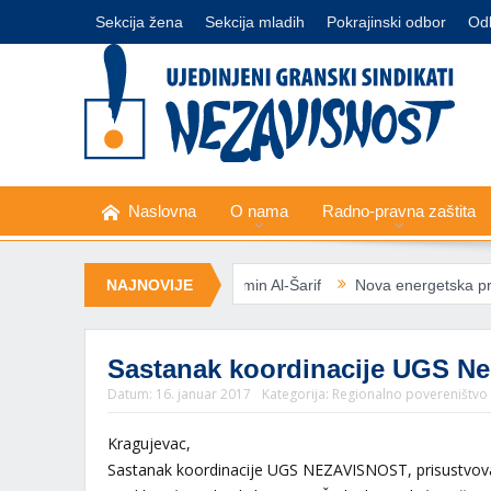
Sekcija žena
Sekcija mladih
Pokrajinski odbor
Od
Naslovna
O nama
Radno-pravna zaštita
ndikalne liderke Nermin Al-Šarif
NAJNOVIJE
Nova energetska pravila EU: Socijal
Sastanak koordinacije UGS Ne
Datum:
16. januar 2017
Kategorija:
Regionalno povereništvo
Kragujevac,
Sastanak koordinacije UGS NEZAVISNOST, prisustvovalo