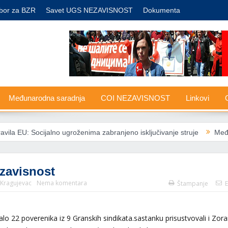
bor za BZR
Savet UGS NEZAVISNOST
Dokumenta
Međunarodna saradnja
COI NEZAVISNOST
Linkovi
G
no ugroženima zabranjeno isključivanje struje
Međunarodna solidar
zavisnost
 Kragujevac
Nema komentara
Štampanje
E
 22 poverenika iz 9 Granskih sindikata.sastanku prisustvovali i Zora