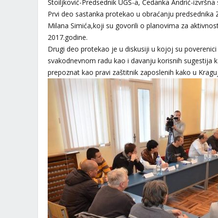
Stoiljković-Predsednik UGS-a, Čedanka Andrić-izvršna
Prvi deo sastanka protekao u obraćanju predsednika Z
Milana Simića,koji su govorili o planovima za aktivn
2017.godine.
Drugi deo protekao je u diskusiji u kojoj su povereni
svakodnevnom radu kao i davanju korisnih sugestija
prepoznat kao pravi zaštitnik zaposlenih kako u Krag