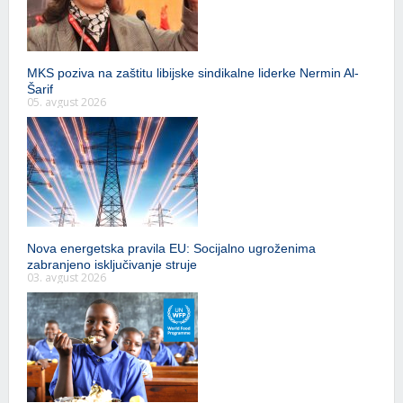
MKS poziva na zaštitu libijske sindikalne liderke Nermin Al-
Šarif
05. avgust 2026
Nova energetska pravila EU: Socijalno ugroženima
zabranjeno isključivanje struje
03. avgust 2026