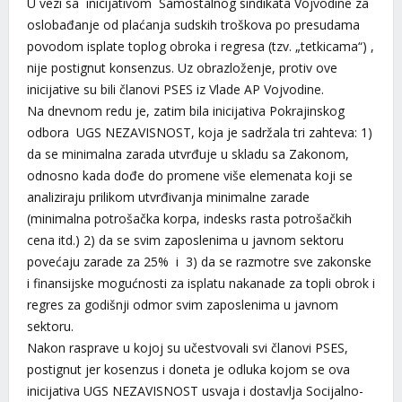
U vezi sa inicijativom Samostalnog sindikata Vojvodine za
oslobađanje od plaćanja sudskih troškova po presudama
povodom isplate toplog obroka i regresa (tzv. „tetkicama“) ,
nije postignut konsenzus. Uz obrazloženje, protiv ove
inicijative su bili članovi PSES iz Vlade AP Vojvodine.
Na dnevnom redu je, zatim bila inicijativa Pokrajinskog
odbora UGS NEZAVISNOST, koja je sadržala tri zahteva: 1)
da se minimalna zarada utvrđuje u skladu sa Zakonom,
odnosno kada dođe do promene više elemenata koji se
analiziraju prilikom utvrđivanja minimalne zarade
(minimalna potrošačka korpa, indesks rasta potrošačkih
cena itd.) 2) da se svim zaposlenima u javnom sektoru
povećaju zarade za 25% i 3) da se razmotre sve zakonske
i finansijske mogućnosti za isplatu nakanade za topli obrok i
regres za godišnji odmor svim zaposlenima u javnom
sektoru.
Nakon rasprave u kojoj su učestvovali svi članovi PSES,
postignut jer kosenzus i doneta je odluka kojom se ova
inicijativa UGS NEZAVISNOST usvaja i dostavlja Socijalno-