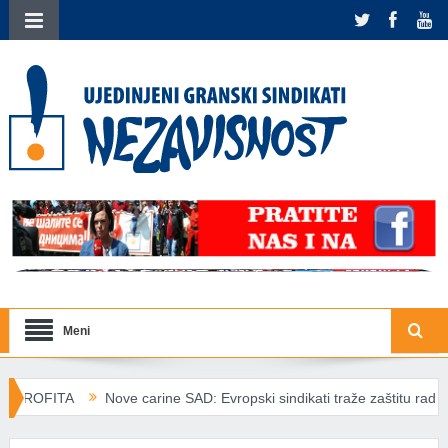
Meni
e carine SAD: Evropski sindikati traže zaštitu radnika od trgovinskih š