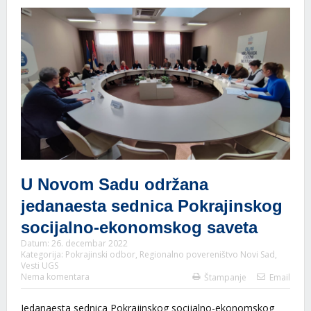
U Novom Sadu održana
jedanaesta sednica Pokrajinskog
socijalno-ekonomskog saveta
Datum:
26. decembar 2022
Kategorija:
Pokrajinski odbor
,
Regionalno povereništvo Novi Sad
,
Vesti UGS
Nema komentara
Štampanje
Email
Jedanaesta sednica Pokrajinskog socijalno-ekonomskog