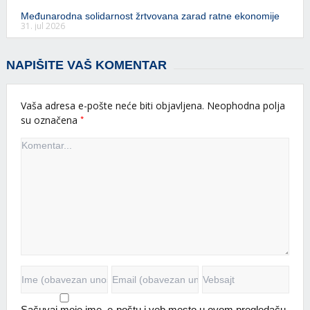
Međunarodna solidarnost žrtvovana zarad ratne ekonomije
31. jul 2026
NAPIŠITE VAŠ KOMENTAR
Vaša adresa e-pošte neće biti objavljena.
Neophodna polja
*
su označena
Sačuvaj moje ime, e-poštu i veb mesto u ovom pregledaču