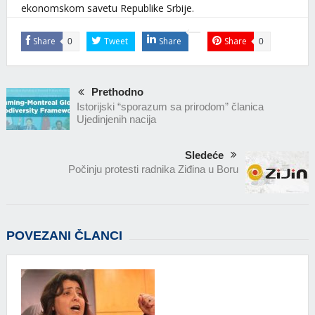
ekonomskom savetu Republike Srbije.
Share
Tweet
Share
Share
0
0
Prethodno
Istorijski “sporazum sa prirodom” članica
Ujedinjenih nacija
Sledeće
Počinju protesti radnika Ziđina u Boru
POVEZANI ČLANCI