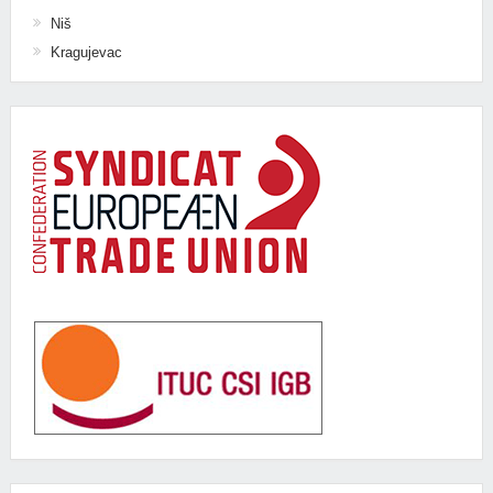
Niš
Kragujevac