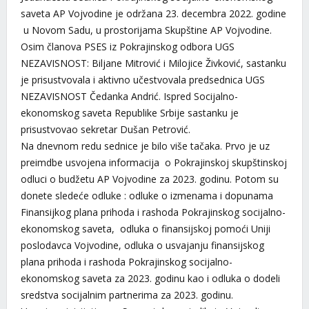
saveta AP Vojvodine je održana 23. decembra 2022. godine
u Novom Sadu, u prostorijama Skupštine AP Vojvodine.
Osim članova PSES iz Pokrajinskog odbora UGS
NEZAVISNOST: Biljane Mitrović i Milojice Živković, sastanku
je prisustvovala i aktivno učestvovala predsednica UGS
NEZAVISNOST Čedanka Andrić. Ispred Socijalno-
ekonomskog saveta Republike Srbije sastanku je
prisustvovao sekretar Dušan Petrović.
Na dnevnom redu sednice je bilo više tačaka. Prvo je uz
preimdbe usvojena informacija o Pokrajinskoj skupštinskoj
odluci o budžetu AP Vojvodine za 2023. godinu. Potom su
donete sledeće odluke : odluke o izmenama i dopunama
Finansijkog plana prihoda i rashoda Pokrajinskog socijalno-
ekonomskog saveta, odluka o finansijskoj pomoći Uniji
poslodavca Vojvodine, odluka o usvajanju finansijskog
plana prihoda i rashoda Pokrajinskog socijalno-
ekonomskog saveta za 2023. godinu kao i odluka o dodeli
sredstva socijalnim partnerima za 2023. godinu.