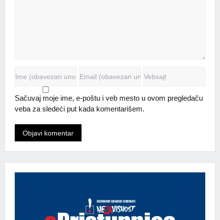
Sačuvaj moje ime, e-poštu i veb mesto u ovom pregledaču
veba za sledeći put kada komentarišem.