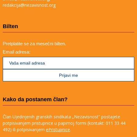
redakcija@nezavisnost.org
Bilten
Pretplatite se za mesečni bilten.
Email adresa:
Kako da postanem član?
Član Ujedinjenih granskih sindikata „Nezavisnost“ postajete
potpisivanjem pristupnice u papirnoj formi (kontakt: 011 33 44
492) ili potpisivanjem
ePristupnice
.