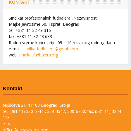
KONTAKT
Sindikat profesionalnih fudbalera „Nezavisnost“
Majke Jevrosime 50, I sprat, Beograd
tel: +381 11 32 49 316
fax: +381 11 32 48 683
Radno vreme kancelarije: 09 – 16 h svakog radnog dana
e-mail:
sindikatfudbalera@gmail.com
web:
sindikatfudbalera.org
Kontakt
Nušićeva 21, 11103 Beograd, Srbija
tel: (381 11) 330-6711 ; 324-4542, 330-6700; fax: (381 11) 3244-
118;
e-mail:
office@nezavisnost.org;