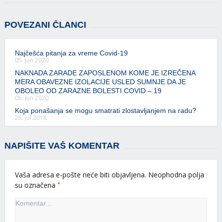
POVEZANI ČLANCI
Najčešća pitanja za vreme Covid-19
05. jun 2020
NAKNADA ZARADE ZAPOSLENOM KOME JE IZREČENA
MERA OBAVEZNE IZOLACIJE USLED SUMNJE DA JE
OBOLEO OD ZARAZNE BOLESTI COVID – 19
05. jun 2020
Koja ponašanja se mogu smatrati zlostavljanjem na radu?
25. jul 2018
NAPIŠITE VAŠ KOMENTAR
Vaša adresa e-pošte neće biti objavljena.
Neophodna polja
*
su označena