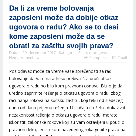
Da li za vreme bolovanja
zaposleni može da dobije otkaz
ugovora o radu? Ako se to desi
kome zaposleni može da se
obrati za zaštitu svojih prava?
Datum:
29. decembar 2017
Kategorija:
Pitanja i odgovori
Nema komentara
Štampanje
Email
Poslodavac može za vreme vaše sprečenosti za rad –
bolovanje da Vam na adresu prebivališta uruči otkaz
ugovora o radu po bilo kom pravnom osnovu. Bitno je da
uredno zaprimite rešenje o otkazu ugovora o radu, zbog
računanja rokova na sudsku zaštitu, koji teku od sledećeg
dana od dana prijema rešenja. U slučaju da želite dokazivati
nezakonitost rešenja o otkazu ugovora o radu, morate
iskoristiti zakonske rokove koji su Vam ostavljeni u pouci o
pravnom leku, jer istekom navedenog roka gubite pravo na