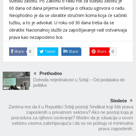
sudsku zaštitu. Po Zakonu o radu rok za sudsku zaštitu je
60 dana od dana prijema rešenja o otkazu ugovora o radu.
Neophodno je da se obratite stručnim licima koja će sačiniti
tužbu, a to je advokat. U roku od 30 dana treba da se
obratite Nacionalnoj službi za zapošljavanje radi ostvarivaja
prava kao nezaposleno lice.
Share
Tweet
Share
Share
0
0
Prethodno
Dohoda nejednakost u Srbiji – Od podataka do
politike
Sledeće
Zanima me da li u Republici Srbiji postoji Sindikat koji štiti prava
zaposlenih u privatnom sektoru? Ako ne postoji koja je
procedura za njihovo osnivanje? Mislim da je situacija u ovom
sektoru veoma zabrinjavajuća i da se ne poštuju ni minimalna
prava zaposlenih.