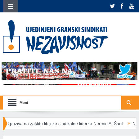
Meni
 libijske sindikalne liderke Nermin Al-Šarif
Nova energetska pravila