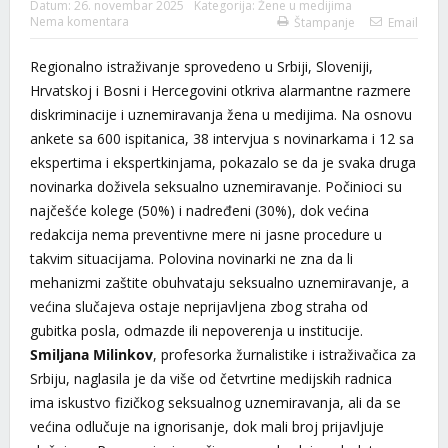
Datum:
26. novembar 2025
Kategorija:
Žene u medijima
Nema komentara
Štampanje
Email
Regionalno istraživanje sprovedeno u Srbiji, Sloveniji,
Hrvatskoj i Bosni i Hercegovini otkriva alarmantne razmere
diskriminacije i uznemiravanja žena u medijima. Na osnovu
ankete sa 600 ispitanica, 38 intervjua s novinarkama i 12 sa
ekspertima i ekspertkinjama, pokazalo se da je svaka druga
novinarka doživela seksualno uznemiravanje. Počinioci su
najčešće kolege (50%) i nadređeni (30%), dok većina
redakcija nema preventivne mere ni jasne procedure u
takvim situacijama. Polovina novinarki ne zna da li
mehanizmi zaštite obuhvataju seksualno uznemiravanje, a
većina slučajeva ostaje neprijavljena zbog straha od
gubitka posla, odmazde ili nepoverenja u institucije.
Smiljana Milinkov
, profesorka žurnalistike i istraživačica za
Srbiju, naglasila je da više od četvrtine medijskih radnica
ima iskustvo fizičkog seksualnog uznemiravanja, ali da se
većina odlučuje na ignorisanje, dok mali broj prijavljuje