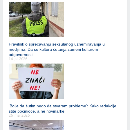
Pravilnik o sprečavanju seksulanog uznemiravanja u
medijima: Da se kultura ćutanja zameni kulturom
odgovornosti
14. jul 2026
‘Bolje da šutim nego da stvaram probleme’: Kako redakcije
štite počinioce, a ne novinarke
26. maj 2026