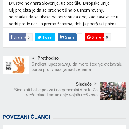
Društvo novinara Slovenije, uz podršku Evropske unije.
Cilj projekta je da se prekine tišina o uznemiravanju
novinarki i da se ukaže na potrebu da one, kao saveznice u
borbi protiv nasilja prema ženama, dobiju podršku i pažnju.
Share
Tweet
Share
Share
0
0
Prethodno
Sindikati upozoravaju da mere štednje otežavaju
borbu protiv nasilja nad ženama
Sledeće
Sindikati Italije pozvali na generalni štrajk: Za
veće plate i smanjenje vojnih troškova
POVEZANI ČLANCI