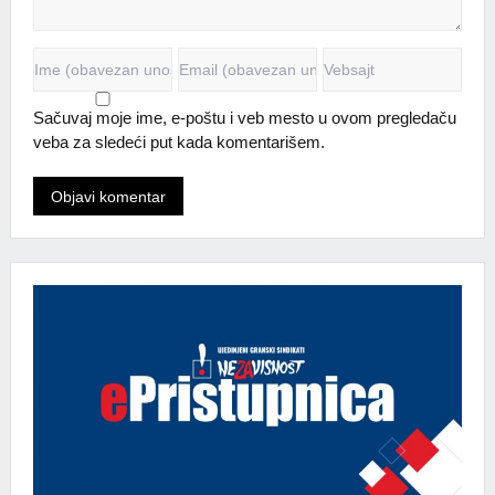
Sačuvaj moje ime, e-poštu i veb mesto u ovom pregledaču
veba za sledeći put kada komentarišem.