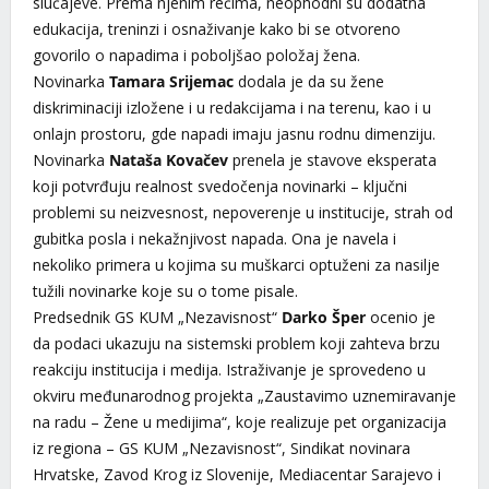
slučajeve. Prema njenim rečima, neophodni su dodatna
edukacija, treninzi i osnaživanje kako bi se otvoreno
govorilo o napadima i poboljšao položaj žena.
Novinarka
Tamara Srijemac
dodala je da su žene
diskriminaciji izložene i u redakcijama i na terenu, kao i u
onlajn prostoru, gde napadi imaju jasnu rodnu dimenziju.
Novinarka
Nataša Kovačev
prenela je stavove eksperata
koji potvrđuju realnost svedočenja novinarki – ključni
problemi su neizvesnost, nepoverenje u institucije, strah od
gubitka posla i nekažnjivost napada. Ona je navela i
nekoliko primera u kojima su muškarci optuženi za nasilje
tužili novinarke koje su o tome pisale.
Predsednik GS KUM „Nezavisnost“
Darko Šper
ocenio je
da podaci ukazuju na sistemski problem koji zahteva brzu
reakciju institucija i medija. Istraživanje je sprovedeno u
okviru međunarodnog projekta „Zaustavimo uznemiravanje
na radu – Žene u medijima“, koje realizuje pet organizacija
iz regiona – GS KUM „Nezavisnost“, Sindikat novinara
Hrvatske, Zavod Krog iz Slovenije, Mediacentar Sarajevo i