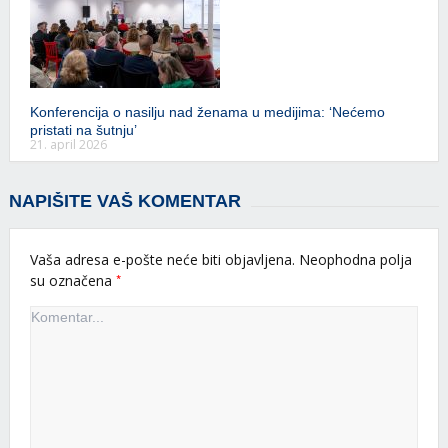
Konferencija o nasilju nad ženama u medijima: ‘Nećemo
pristati na šutnju’
21. april 2026
NAPIŠITE VAŠ KOMENTAR
Vaša adresa e-pošte neće biti objavljena.
Neophodna polja
*
su označena