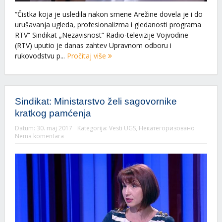
“Čistka koja je usledila nakon smene Arežine dovela je i do
urušavanja ugleda, profesionalizma i gledanosti programa
RTV“ Sindikat „Nezavisnost“ Radio-televizije Vojvodine
(RTV) uputio je danas zahtev Upravnom odboru i
rukovodstvu p...
Pročitaj više
Sindikat: Ministarstvo želi sagovornike
kratkog pamćenja
Datum:
30. maj 2017
Kategorija:
Vesti UGS
,
Некатегоризовано
Nema komentara