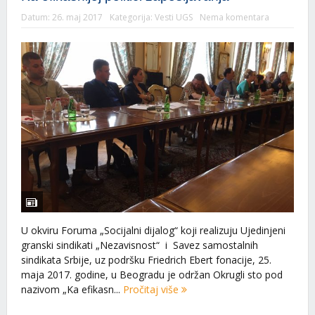
Datum:
26. maj 2017
Kategorija:
Vesti UGS
Nema komentara
U okviru Foruma „Socijalni dijalog“ koji realizuju Ujedinjeni
granski sindikati „Nezavisnost“ i Savez samostalnih
sindikata Srbije, uz podršku Friedrich Ebert fonacije, 25.
maja 2017. godine, u Beogradu je održan Okrugli sto pod
nazivom „Ka efikasn...
Pročitaj više