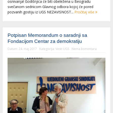
osnivanja! Godišnjica će biti obeležena u Beogradu
svečanom sednicom Glavnog odbora kojoj će pored
pozvanih gostiju iz UGS NEZAVISNOST...
Pročitaj više
Potpisan Memorandum o saradnji sa
Fondacijom Centar za demokratiju
Datum:
24. maj 2017
Kategorija:
Vesti UGS
Nema komentara