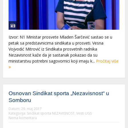
Izvor: N1 Ministar prosvete Mladen Šarčević sastao se u
petak sa predstavnicima sindikata u prosveti. Vesna
Vojvodić Mitrović iz Sindikata prosvetnih radnika
Nezavisnost kaže da je sastanak pokazao da su
ministarstvu potrebni sagovornici koji imaju k...
Pročitaj više
Osnovan Sindikat sporta „Nezavisnost“ u
Somboru
Datum:
29. maj 2017
Kategorija:
Sindikat sporta NEZAVISNOST
,
Vesti UGS
Nema komentara