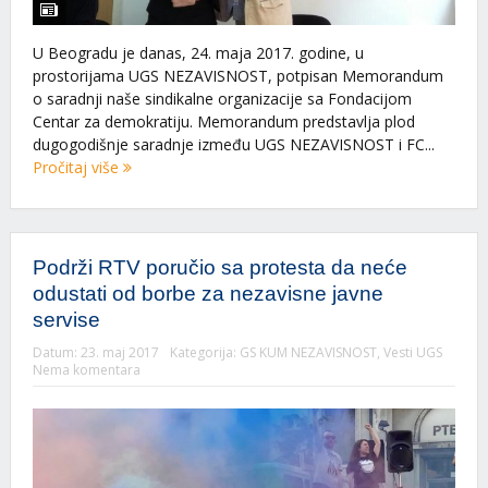
U Beogradu je danas, 24. maja 2017. godine, u
prostorijama UGS NEZAVISNOST, potpisan Memorandum
o saradnji naše sindikalne organizacije sa Fondacijom
Centar za demokratiju. Memorandum predstavlja plod
dugogodišnje saradnje između UGS NEZAVISNOST i FC...
Pročitaj više
Podrži RTV poručio sa protesta da neće
odustati od borbe za nezavisne javne
servise
Datum:
23. maj 2017
Kategorija:
GS KUM NEZAVISNOST
,
Vesti UGS
Nema komentara