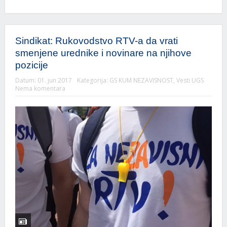
Sindikat: Rukovodstvo RTV-a da vrati
smenjene urednike i novinare na njihove
pozicije
Datum:
01. jun 2017
Kategorija:
GS KUM NEZAVISNOST
,
Vesti UGS
Nema komentara