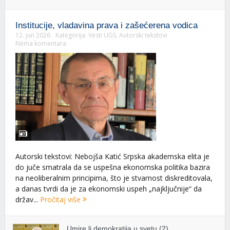
Institucije, vladavina prava i zašećerena vodica
12. jun 2026
Kategorija:
Vesti UGS
,
Autorski tekstovi
Nema komentara
Autorski tekstovi: Nebojša Katić Srpska akademska elita je
do juče smatrala da se uspešna ekonomska politika bazira
na neoliberalnim principima, što je stvarnost diskreditovala,
a danas tvrdi da je za ekonomski uspeh „najključnije“ da
držav...
Pročitaj više
Umire li demokratija u svetu (2)