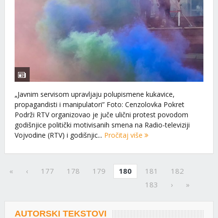
„Javnim servisom upravljaju polupismene kukavice,
propagandisti i manipulatori” Foto: Cenzolovka Pokret
Podrži RTV organizovao je juče ulični protest povodom
godišnjice politički motivisanih smena na Radio-televiziji
Vojvodine (RTV) i godišnjic...
Pročitaj više
«
‹
177
178
179
180
181
182
183
›
»
AUTORSKI TEKSTOVI