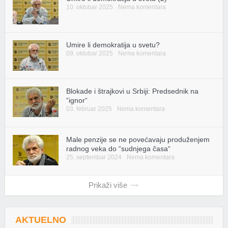
10. oktobar 2025
Nema komentara
Umire li demokratija u svetu?
09. oktobar 2025
Nema komentara
Blokade i štrajkovi u Srbiji: Predsednik na
“ignor“
03. februar 2025
Nema komentara
Male penzije se ne povećavaju produženjem
radnog veka do “sudnjega časa“
25. septembar 2024
Nema komentara
Prikaži više
AKTUELNO