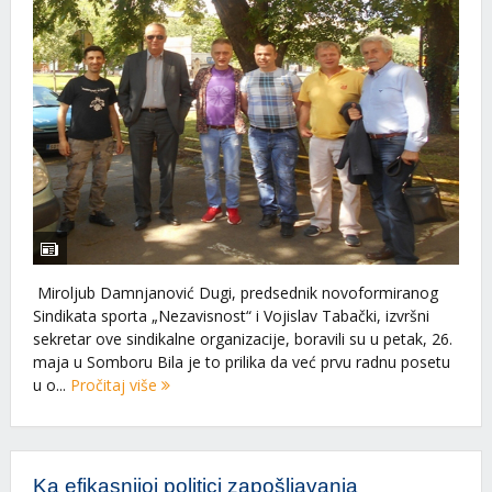
Miroljub Damnjanović Dugi, predsednik novoformiranog
Sindikata sporta „Nezavisnost“ i Vojislav Tabački, izvršni
sekretar ove sindikalne organizacije, boravili su u petak, 26.
maja u Somboru Bila je to prilika da već prvu radnu posetu
u o...
Pročitaj više
Ka efikasnijoj politici zapošljavanja