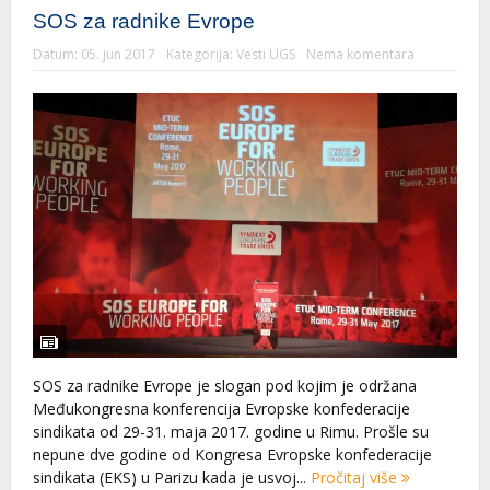
SOS za radnike Evrope
Datum:
05. jun 2017
Kategorija:
Vesti UGS
Nema komentara
SOS za radnike Evrope je slogan pod kojim je održana
Međukongresna konferencija Evropske konfederacije
sindikata od 29-31. maja 2017. godine u Rimu. Prošle su
nepune dve godine od Kongresa Evropske konfederacije
sindikata (EKS) u Parizu kada je usvoj...
Pročitaj više