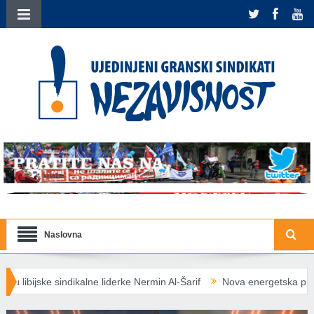
Naslovna
ke Nermin Al-Šarif
Nova energetska pravila EU: Socijalno ugroženima