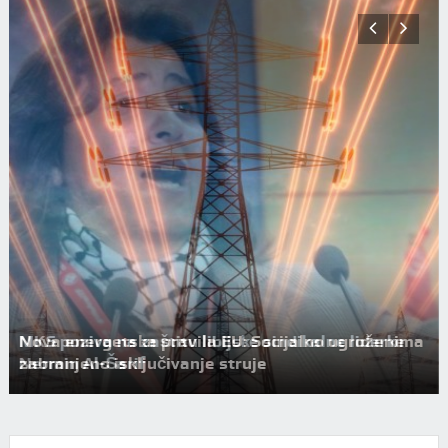
Nova energetska pravila EU: Socijalno ugroženima
zabranjeno isključivanje struje