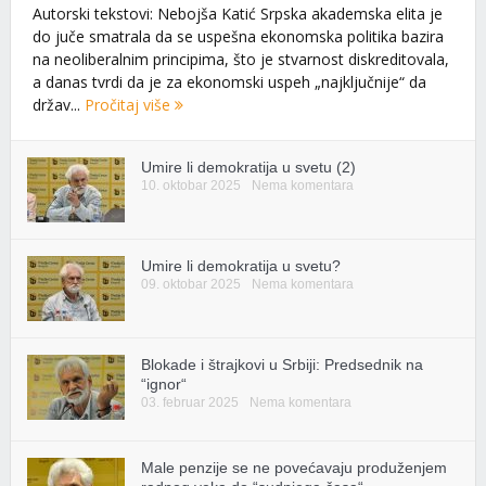
Autorski tekstovi: Nebojša Katić Srpska akademska elita je
do juče smatrala da se uspešna ekonomska politika bazira
na neoliberalnim principima, što je stvarnost diskreditovala,
a danas tvrdi da je za ekonomski uspeh „najključnije“ da
držav...
Pročitaj više
Umire li demokratija u svetu (2)
10. oktobar 2025
Nema komentara
Umire li demokratija u svetu?
09. oktobar 2025
Nema komentara
Blokade i štrajkovi u Srbiji: Predsednik na
“ignor“
03. februar 2025
Nema komentara
Male penzije se ne povećavaju produženjem