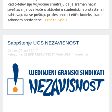
Radio-televizije Vojvodine smatraju da je sraman način
izveštavanja ove kuće o aktuelnim studentskim protestima i
zahtevaju da se poštuju profesionalni i etički kodeksi, kao i
zakonom predviđene...
Pročitaj više
Saopštenje UGS NEZAVISNOST
Datum:
07. april 2017
Kategorija:
GS JSKD NEZAVISNOST
,
Vesti UGS
1 komentar