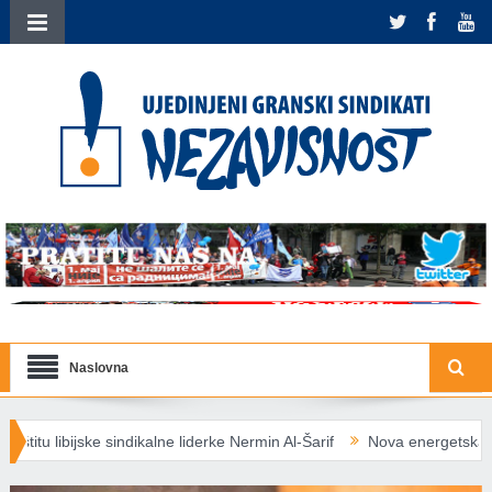
Naslovna
 liderke Nermin Al-Šarif
Nova energetska pravila EU: Socijalno ugro