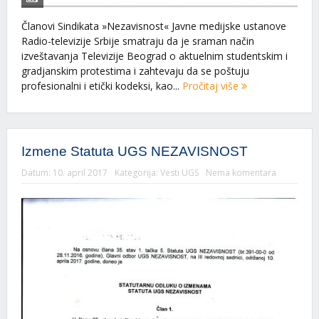
Članovi Sindikata »Nezavisnost« Javne medijske ustanove
Radio-televizije Srbije smatraju da je sraman način
izveštavanja Televizije Beograd o aktuelnim studentskim i
gradjanskim protestima i zahtevaju da se poštuju
profesionalni i etički kodeksi, kao...
Pročitaj više
Izmene Statuta UGS NEZAVISNOST
Datum:
10. april 2017
Kategorija:
Vesti UGS
Nema komentara