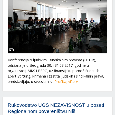
Konferencija o ljudskim i sindikalnim pravima (HTUR),
održana je u Beogradu 30. i 31.03.2017. godine u
organizaciji MKS i PERC, uz finansijsku pomoć Friedrich
Ebert Stiftung. Primena i zaštita ljudskih i sindikalnih prava,
predstavljaju, u svetskim r...
Pročitaj više
Rukovodstvo UGS NEZAVISNOST u poseti
Regionalnom povereništvu Niš