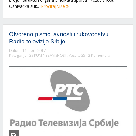
Osnivačka suk...
Pročitaj više
Otvoreno pismo javnosti i rukovodstvu
Radio-televizije Srbije
Datum:
11. april 2017
Kategorija:
GS KUM NEZAVISNOST
,
Vesti UGS
2 Komentara