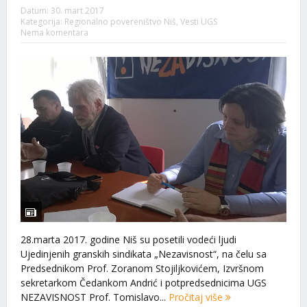
Datum:
30. mart 2017
Kategorija:
Regionalno povereništvo Niš
,
Vesti UGS
Nema komentara
28.marta 2017. godine Niš su posetili vodeći ljudi
Ujedinjenih granskih sindikata „Nezavisnost“, na čelu sa
Predsednikom Prof. Zoranom Stojiljkovićem, Izvršnom
sekretarkom Čedankom Andrić i potpredsednicima UGS
NEZAVISNOST Prof. Tomislavo...
Pročitaj više