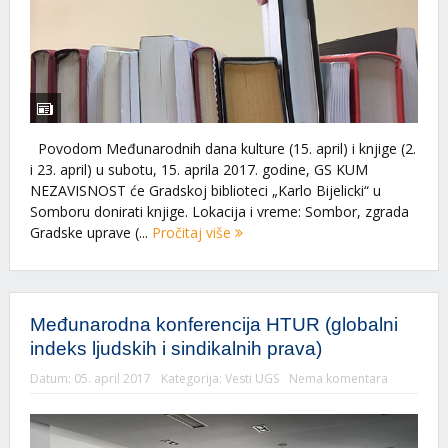
Povodom Međunarodnih dana kulture (15. april) i knjige (2.
i 23. april) u subotu, 15. aprila 2017. godine, GS KUM
NEZAVISNOST će Gradskoj biblioteci „Karlo Bijelicki“ u
Somboru donirati knjige. Lokacija i vreme: Sombor, zgrada
Gradske uprave (...
Pročitaj više
Međunarodna konferencija HTUR (globalni
indeks ljudskih i sindikalnih prava)
Datum:
05. april 2017
Kategorija:
Vesti UGS
Nema komentara