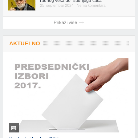
radnog veka do “sudnjega časa“
25. septembar 2024
Nema komentara
Prikaži više
AKTUELNO