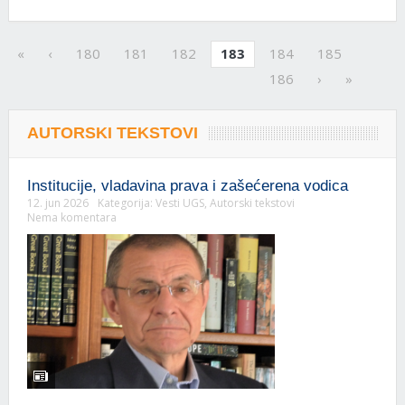
«
‹
180
181
182
183
184
185
186
›
»
AUTORSKI TEKSTOVI
Institucije, vladavina prava i zašećerena vodica
12. jun 2026
Kategorija:
Vesti UGS
,
Autorski tekstovi
Nema komentara