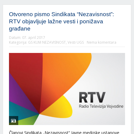
Otvoreno pismo Sindikata “Nezavisnost”:
RTV objavljuje lažne vesti i ponižava
građane
Datum:
07. april 2017
Kategorija:
GS KUM NEZAVISNOST
,
Vesti UGS
Nema komentara
Članovi Sindikata „Nezavisnost“ Javne medijske ustanove