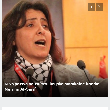
Nova energetska pravila EU: Socijalno ugroženima
zabranjeno isključivanje struje