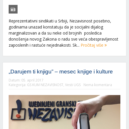
Reprezentativni sindikati u Srbiji, Nezavisnost posebno,
godinama unazad konstatuju da je socijalni dijalog
marginalizovan a da su neke od brojnih posledica
donošenja novog Zakona o radu sve veća obespravljenost
zaposlenih i rastuće nejednakosti. Sk...
Pročitaj više
„Darujem ti knjigu” – mesec knjige i kulture
Datum:
05. april 2017
Kategorija:
GS KUM NEZAVISNOST
,
Vesti UGS
Nema komentara