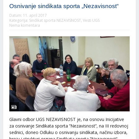
Osnivanje sindikata sporta „Nezavisnost“
Datum:
11. april 2017
Kategorija:
Sindikat sporta NEZAVISNOST
,
Vesti UGS
Nema komentara
Glavni odbor UGS NEZAVISNOST je, na osnovu Inicijative
za osnivanje Sindikata sporta ’’Nezavisnost’’, na III redovnoj
sednici, doneo Odluku o osnivanju sindikata, načinu izbora,
broju i strukturi organa Sindikata sporta ’’Nezavisnost’’.