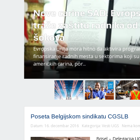
Nove carine SAD: Evropsk
traže zaštitu radnika od
A
šokova
 I
Evropska unija mora hitno da aktivira progra
RA NA
finansiranje radnih mesta u sektorima koji s
američkih carina, por...
Poseta Belgijskom sindikatu CGSLB
Datum:
16. decembar 2016
Kategorija:
Vesti UGS
Nema kom
Brisel – Delegacija 