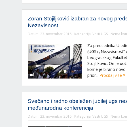
Zoran Stojiljković izabran za novog pr
Nezavisnost
Datum:
23. novembar 2016
Kategorija:
Vesti UGS
Nema kom
Za predsednika Ujedin
(UGS) „Nezavisnost“ 
beogradskog Fakultet
Stojiljković. On je uo
kome je birano novo 
prior...
Pročitaj više
Svečano i radno obeležen jubilej ugs ne
međunarodna konferencija
Datum:
23. novembar 2016
Kategorija:
Vesti UGS
Nema kom