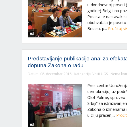
u dvodnevnoj poseti 
godine) Belgiji na poz
Poseta je nastavak sa
obuhvatala je posetu
Briselu, p...
Pročitaj v
Predstavljanje publikacije analiza efeka
dopuna Zakona o radu
Datum:
08. decembar 2016
Kategorija:
Vesti UGS
Nema kom
Pres centar Udruženja
demokratiju, uz pod
Olof Palme, sproveo 
Srbiji“ sa istraživanj
Zakona o izmenama 
u cilju praćenj...
Pročit