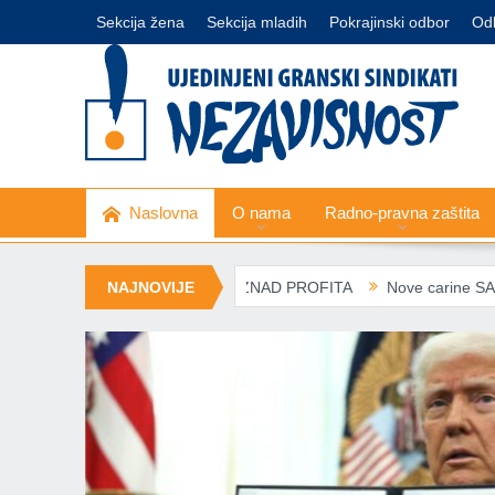
Sekcija žena
Sekcija mladih
Pokrajinski odbor
Od
Naslovna
O nama
Radno-pravna zaštita
PEL – ZDRAVLJE IZNAD PROFITA
NAJNOVIJE
Nove carine SAD: Evropski sind