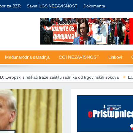
bor za BZR
Savet UGS NEZAVISNOST
Dokumenta
Međunarodna saradnja
COI NEZAVISNOST
Linkovi
G
ikati traže zaštitu radnika od trgovinskih šokova
EU ublažava pravi