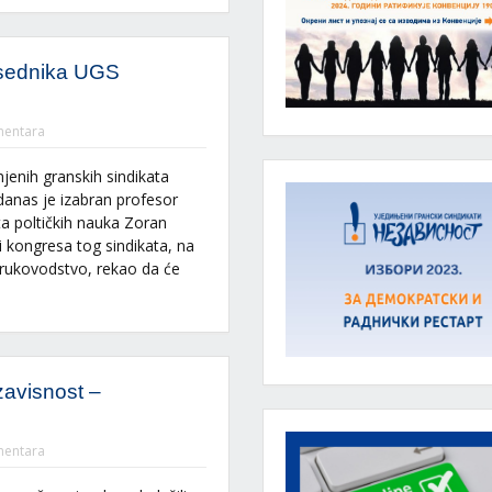
edsednika UGS
entara
jenih granskih sindikata
danas je izabran profesor
a poltičkih nauka Zoran
či kongresa tog sindikata, na
rukovodstvo, rekao da će
zavisnost –
entara