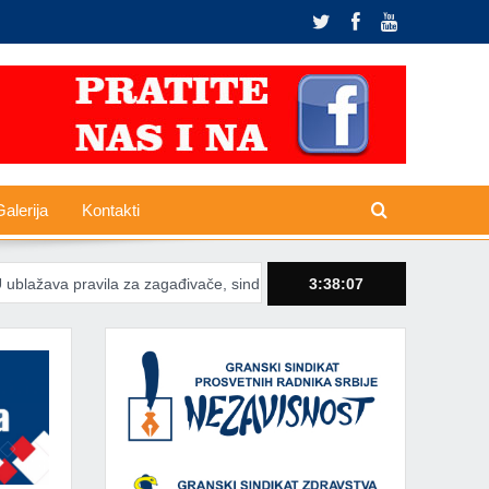
alerija
Kontakti
la za zagađivače, sindikati poručuju da tranzicija ne sme gasiti radna 
3:38:08