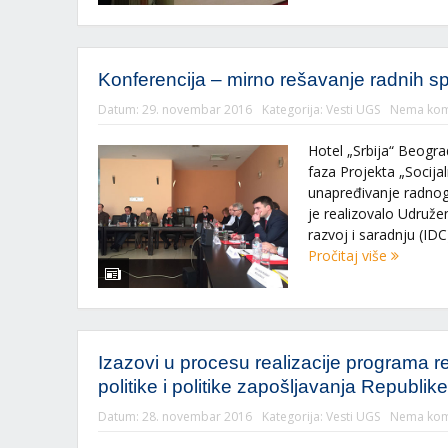
Konferencija – mirno rešavanje radnih s
Datum:
29. novembar 2016
Kategorija:
Vesti UGS
Nema kom
Hotel „Srbija“ Beogra
faza Projekta „Socijal
unapređivanje radnog 
je realizovalo Udružen
razvoj i saradnju (IDC)
Pročitaj više
Izazovi u procesu realizacije programa re
politike i politike zapošljavanja Republike
Datum:
28. novembar 2016
Kategorija:
Vesti UGS
Nema kom