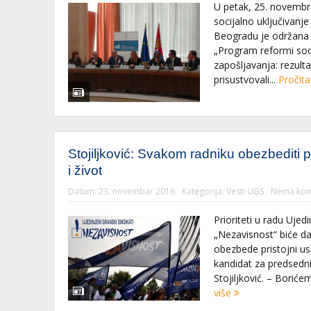
U petak, 25. novembra
socijalno uključivanj
Beogradu je održana 
„Program reformi socij
zapošljavanja: rezultat
prisustvovali...
Pročita
Stojiljković: Svakom radniku obezbediti p
i život
Datum:
23. novembar 2016
Kategorija:
Vesti UGS
Nema kom
Prioriteti u radu Ujed
„Nezavisnost“ biće d
obezbede pristojni uslo
kandidat za predsedn
Stojiljković. – Borićem
više