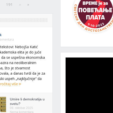
191
›
»
a
omentara
 tekstovi: Nebojša Katić
kademska elita je do juče
a da se uspešna ekonomska
bazira na neoliberalnim
ma, što je stvarnost
ovala, a danas tvrdi da je za
i uspeh „najključnije“ da
ročitaj više
Umire li demokratija u
svetu?
09. oktobar 2025
Nema komentara