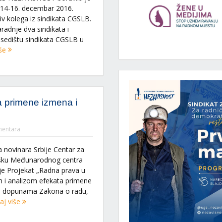
(14-16. decembar 2016.
iv kolega iz sindikata CGSLB.
radnje dva sindikata i
 sedištu sindikata CGSLB u
iše
ta primene izmena i
entara
 novinara Srbije Centar za
ršku Međunarodnog centra
je Projekat „Radna prava u
em i analizom efekata primene
i dopunama Zakona o radu,
aj više