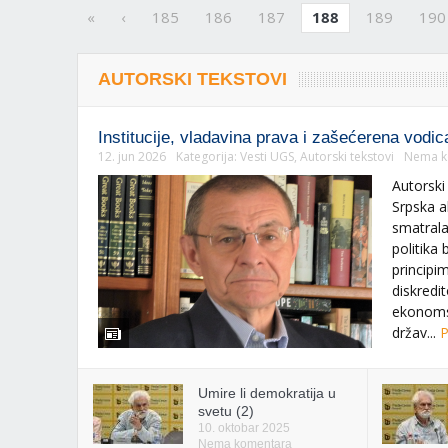
«
‹
185
186
187
188
189
190
AUTORSKI TEKSTOVI
Institucije, vladavina prava i zašećerena vodic
12. jun 2026
Kategorija:
Vesti UGS
,
Autorski tekstovi
Nema k
Autorski
Srpska a
smatral
politika 
principi
diskredit
ekonomsk
držav...
P
Umire li demokratija u
svetu (2)
10. oktobar 2025
Nema komentara