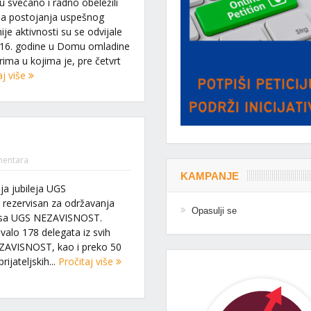
svečano i radno obeležili
ina postojanja uspešnog
je aktivnosti su se odvijale
016. godine u Domu omladine
ima u kojima je, pre četvrt
aj više
entara
KAMPANJE
ja jubileja UGS
rezervisan za održavanja
Opasulji se
esa UGS NEZAVISNOST.
valo 178 delegata iz svih
EZAVISNOST, kao i preko 50
rijateljskih...
Pročitaj više