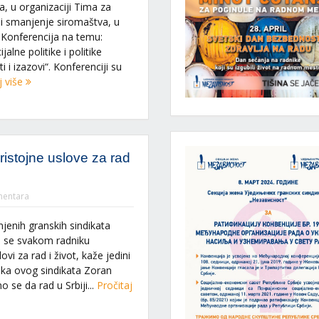
, u organizaciji Tima za
e i smanjenje siromaštva, u
Konferencija na temu:
alne politike i politike
i i izazovi“. Konferenciji su
j više
ristojne uslove za rad
entara
injenih granskih sindikata
a se svakom radniku
vi za rad i život, kaže jedini
ika ovog sindikata Zoran
o se da rad u Srbiji...
Pročitaj