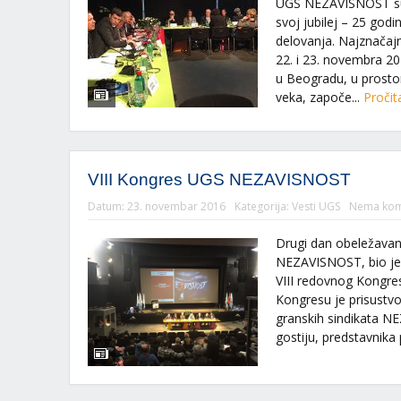
UGS NEZAVISNOST su 
svoj jubilej – 25 god
delovanja. Najznačajni
22. i 23. novembra 2
u Beogradu, u prostor
veka, započe...
Pročit
VIII Kongres UGS NEZAVISNOST
Datum:
23. novembar 2016
Kategorija:
Vesti UGS
Nema kom
Drugi dan obeležavan
NEZAVISNOST, bio je 
VIII redovnog Kongr
Kongresu je prisustvo
granskih sindikata N
gostiju, predstavnika p