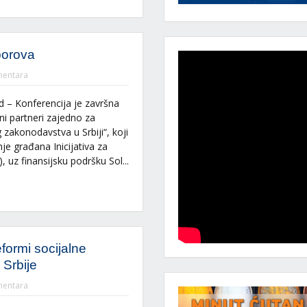
porova
entara
d – Konferencija je završna
ni partneri zajedno za
zakonodavstva u Srbiji“, koji
je građana Inicijativa za
, uz finansijsku podršku Sol...
formi socijalne
 Srbije
entara