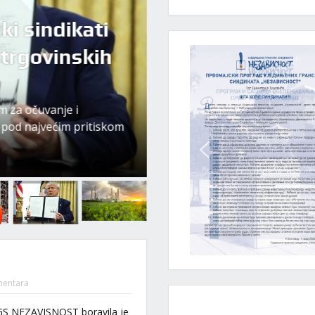
i sindikati
EU ublažava pr
 trgovinskih
sindikati poruč
sme gasiti ra
m za očuvanje i
Novi plan Brisela značajno 
u pod najvećim pritiskom
industriji više vremena za ze
klima...
entara
UGS NEZAVISNOST boravila je