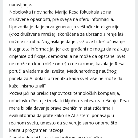
upravljanje.
Nobelovka i novinarka Marija Resa fokusirala se na
društvene opasnosti, pre svega na sferu informacija.
Upozorila je da je prva generacija veštačke inteligencije
(kroz društvene mreže) iskorišćena za ubrzano širenje laži,
mržnje i straha. Naglasila je da je „srž ove bitke“ očuvanje
integriteta informacija, jer ako građani ne mogu da razlikuju
činjenice od fikcije, demokratija ne može da opstane. Svet
ne može da kontroliše ono što ne razume, kazala je Resa i
poručila vladama da izveštaj Međunarodnog naučnog
panela za AI dolazi u trenutku kada svet više ne može da
kaže „nismo znali“.
Pozivajući na prekid tajnovitosti tehnoloških kompanija,
nobelovka Resa je iznela tri ključna zahteva za rešenje. Prva
mera bi bila davanje prava zvaničnim statističarima i
evaluatorima da prate kako se AI sistemi ponašaju u
realnom svetu, umesto da se veruje samo onome što
kreiraju programeri razvoja.
Nepohodno bi bilo i standardizovano ekološko