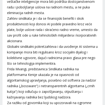
veštačke inteligencije mora biti podrška dostojanstvenom
radu i poboljšanje uslova na radnom mestu, a ne puka
eliminacija radnih mesta.
Zahtev sindikata je i da se finansijski benefiti i skok
produktivnosti koji donosi AI podele pravedno kroz veće
plate, bolje uslove rada i skraćeno radno vreme, umesto da
sav profit ode u ruke tehnoloških milijardera i korporativnih
akcionara.
Globalni sindikalni pokretzahteva i da uvođenje AI sistema u
kompanije mora biti regulisano kroz socijalni dijalog i
kolektivne ugovore, dajući radnicima pravo glasa pre nego
što se tehnologija implementira.
Frida Mvangi, predstavnica Sindikata radnika na
platformama Kenije ukazala je na opasnosti od
algoritamskog upravljanja, posebno od softvera za nadzor
radnika („bossware“) i netransparentnih algoritama („crnih
kutija“) koji odlučuju o zapošljavanju, otpuštanju i
kažnjavanju radnika bez ljudskog nadzora.
Za razliku od govornika koji su upozoravali na ogromne