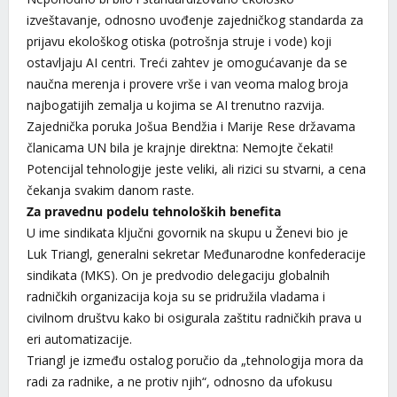
izveštavanje, odnosno uvođenje zajedničkog standarda za
prijavu ekološkog otiska (potrošnja struje i vode) koji
ostavljaju AI centri. Treći zahtev je omogućavanje da se
naučna merenja i provere vrše i van veoma malog broja
najbogatijih zemalja u kojima se AI trenutno razvija.
Zajednička poruka Jošua Bendžia i Marije Rese državama
članicama UN bila je krajnje direktna: Nemojte čekati!
Potencijal tehnologije jeste veliki, ali rizici su stvarni, a cena
čekanja svakim danom raste.
Za pravednu podelu tehnoloških benefita
U ime sindikata ključni govornik na skupu u Ženevi bio je
Luk Triangl, generalni sekretar Međunarodne konfederacije
sindikata (MKS). On je predvodio delegaciju globalnih
radničkih organizacija koja su se pridružila vladama i
civilnom društvu kako bi osigurala zaštitu radničkih prava u
eri automatizacije.
Triangl je između ostalog poručio da „tehnologija mora da
radi za radnike, a ne protiv njih“, odnosno da ufokusu