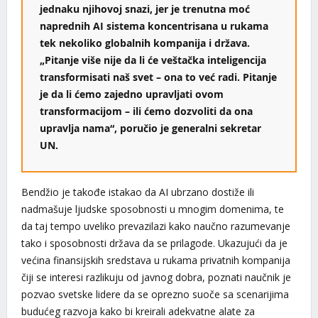
jednaku njihovoj snazi, jer je trenutna moć
naprednih AI sistema koncentrisana u rukama
tek nekoliko globalnih kompanija i država.
„Pitanje više nije da li će veštačka inteligencija
transformisati naš svet – ona to već radi. Pitanje
je da li ćemo zajedno upravljati ovom
transformacijom – ili ćemo dozvoliti da ona
upravlja nama“, poručio je generalni sekretar
UN.
Bendžio je takođe istakao da AI ubrzano dostiže ili
nadmašuje ljudske sposobnosti u mnogim domenima, te
da taj tempo uveliko prevazilazi kako naučno razumevanje
tako i sposobnosti država da se prilagode. Ukazujući da je
većina finansijskih sredstava u rukama privatnih kompanija
čiji se interesi razlikuju od javnog dobra, poznati naučnik je
pozvao svetske lidere da se oprezno suoče sa scenarijima
budućeg razvoja kako bi kreirali adekvatne alate za