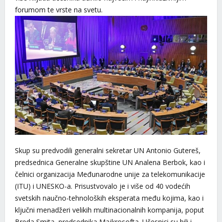
forumom te vrste na svetu.
Skup su predvodili generalni sekretar UN Antonio Gutereš,
predsednica Generalne skupštine UN Analena Berbok, kao i
čelnici organizacija Međunarodne unije za telekomunikacije
(ITU) i UNESKO-a. Prisustvovalo je i više od 40 vodećih
svetskih naučno-tehnoloških eksperata među kojima, kao i
ključni menadžeri velikih multinacionalnih kompanija, poput
Breda Smita, predsednika Majkrosofta. Učesnici su bili i