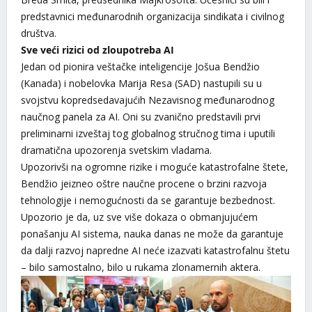
predstavnici međunarodnih organizacija sindikata i civilnog
društva.
Sve veći rizici od zloupotreba AI
Jedan od pionira veštačke inteligencije Jošua Bendžio
(Kanada) i nobelovka Marija Resa (SAD) nastupili su u
svojstvu kopredsedavajućih Nezavisnog međunarodnog
naučnog panela za AI. Oni su zvanično predstavili prvi
preliminarni izveštaj tog globalnog stručnog tima i uputili
dramatična upozorenja svetskim vladama.
Upozorivši na ogromne rizike i moguće katastrofalne štete,
Bendžio jeizneo oštre naučne procene o brzini razvoja
tehnologije i nemogućnosti da se garantuje bezbednost.
Upozorio je da, uz sve više dokaza o obmanjujućem
ponašanju AI sistema, nauka danas ne može da garantuje
da dalji razvoj napredne AI neće izazvati katastrofalnu štetu
– bilo samostalno, bilo u rukama zlonamernih aktera.