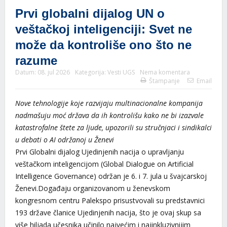
Prvi globalni dijalog UN o
veštačkoj inteligenciji: Svet ne
može da kontroliše ono što ne
razume
Datum:
08. jul 2026
Kategorija:
Vesti UGS
Nema komentara
Štampanje
Email
Nove tehnologije koje razvijaju multinacionalne kompanija
nadmašuju moć država da ih kontrolišu kako ne bi izazvale
katastrofalne štete za ljude, upozorili su stručnjaci i sindikalci
u debati o AI održanoj u Ženevi
Prvi Globalni dijalog Ujedinjenih nacija o upravljanju
veštačkom inteligencijom (Global Dialogue on Artificial
Intelligence Governance) održan je 6. i 7. jula u švajcarskoj
Ženevi.Događaju organizovanom u ženevskom
kongresnom centru Palekspo prisustvovali su predstavnici
193 države članice Ujedinjenih nacija, što je ovaj skup sa
više hiljada učesnika učinilo najvećim i najinkluzivnijim