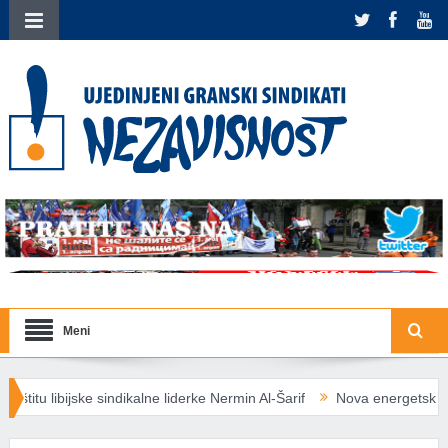
Meni
alne liderke Nermin Al-Šarif
Nova energetska pravila EU: Socijalno 