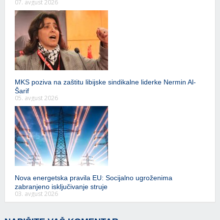
07. avgust 2026
MKS poziva na zaštitu libijske sindikalne liderke Nermin Al-
Šarif
05. avgust 2026
Nova energetska pravila EU: Socijalno ugroženima
zabranjeno isključivanje struje
03. avgust 2026