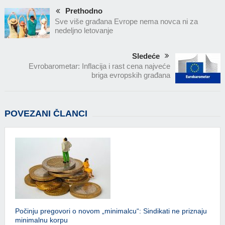
Prethodno
Sve više građana Evrope nema novca ni za
nedeljno letovanje
Sledeće
Evrobarometar: Inflacija i rast cena najveće
briga evropskih građana
POVEZANI ČLANCI
Počinju pregovori o novom „minimalcu“: Sindikati ne priznaju
minimalnu korpu