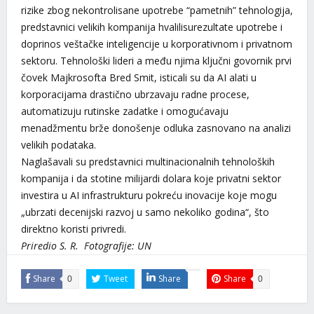
rizike zbog nekontrolisane upotrebe “pametnih” tehnologija,
predstavnici velikih kompanija hvalilisurezultate upotrebe i
doprinos veštačke inteligencije u korporativnom i privatnom
sektoru. Tehnološki lideri a među njima ključni govornik prvi
čovek Majkrosofta Bred Smit, isticali su da AI alati u
korporacijama drastično ubrzavaju radne procese,
automatizuju rutinske zadatke i omogućavaju
menadžmentu brže donošenje odluka zasnovano na analizi
velikih podataka.
Naglašavali su predstavnici multinacionalnih tehnoloških
kompanija i da stotine milijardi dolara koje privatni sektor
investira u AI infrastrukturu pokreću inovacije koje mogu
„ubrzati decenijski razvoj u samo nekoliko godina“, što
direktno koristi privredi.
Priredio S. R. Fotografije: UN
Share
Tweet
Share
Share
0
0