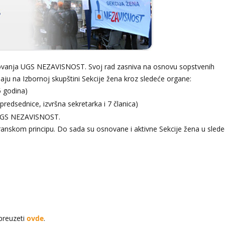
delovanja UGS NEZAVISNOST. Svoj rad zasniva na osnovu sopstvenih
aju na Izbornoj skupštini Sekcije žena kroz sledeće organe:
5 godina)
predsednice, izvršna sekretarka i 7 članica)
a UGS NEZAVISNOST.
anskom principu. Do sada su osnovane i aktivne Sekcije žena u sled
preuzeti
ovde
.