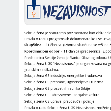
Sekcija žena je statutarno pozicionirana kao oblik 
Pravila o radu i programskih dokumenata koji se usvaj
Skupština
– 21 članica (Izborna skupština se vrši na 
Koordinacioni odbor
– 11 članica (predsednica, 2 pot
Predsednica Sekcije žena je članica Glavnog odbor
Sekcija žena UGS “Nezavisnost” je organizovana na gr
granskim sindikatima:
Sekcija žena GS industrije, energetike i rudarstva
Sekcija žena GS prehrane, ugostiteljstva i turizma
Sekcija žena GS prosvetnih radnika Srbije
Sekcija žena GS zdravstvene i socijalne zaštite
Sekcija žena GS uprave, pravosuđa i policije
Pravila o radu Sekcije žena UGS Nezavisnost možete 