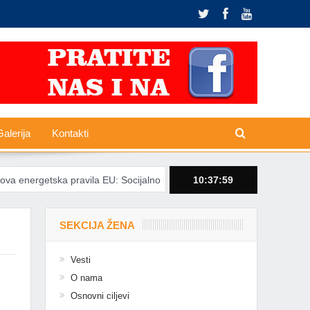
alerija
Kontakti
energetska pravila EU: Socijalno ugroženima zabranjeno isključivanje s
10:37:59
SEKCIJA ŽENA
Vesti
O nama
Osnovni ciljevi