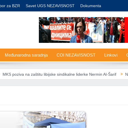
bor za BZR
Savet UGS NEZAVISNOST
Dokumenta
Međunarodna saradnja
COI NEZAVISNOST
Linkovi
G
S poziva na zaštitu libijske sindikalne liderke Nermin Al-Šarif
Nova 