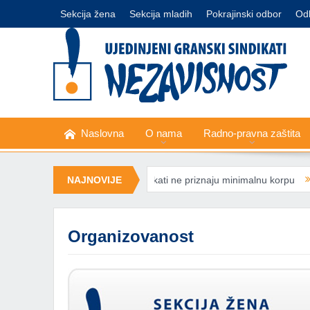
Sekcija žena
Sekcija mladih
Pokrajinski odbor
Od
Naslovna
O nama
Radno-pravna zaštita
ori o novom „minimalcu“: Sindikati ne priznaju minimalnu korpu
NAJNOVIJE
MK
Organizovanost