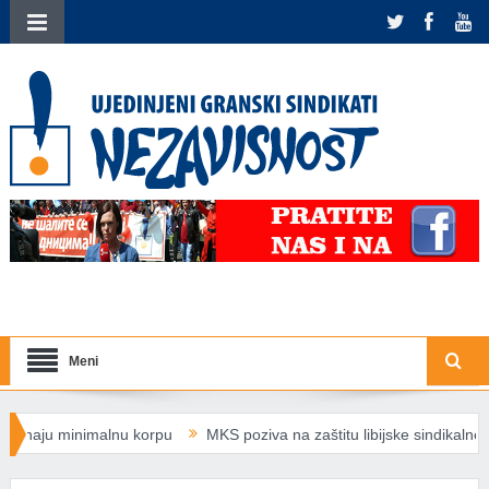
Meni
znaju minimalnu korpu
MKS poziva na zaštitu libijske sindikalne lide
aganja transparentnosti plata