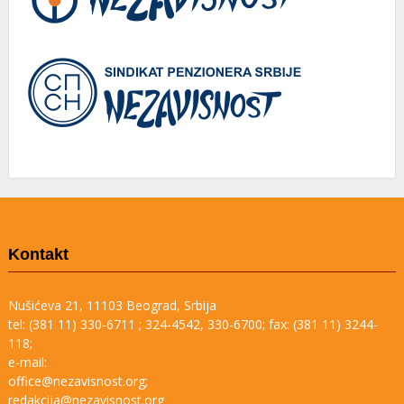
Kontakt
Nušićeva 21, 11103 Beograd, Srbija
tel: (381 11) 330-6711 ; 324-4542, 330-6700; fax: (381 11) 3244-
118;
e-mail:
office@nezavisnost.org;
redakcija@nezavisnost.org