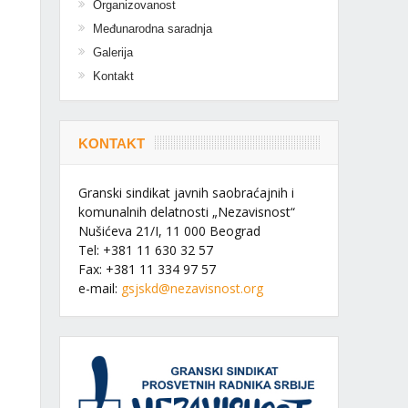
Organizovanost
Međunarodna saradnja
Galerija
Kontakt
KONTAKT
Granski sindikat javnih saobraćajnih i
komunalnih delatnosti „Nezavisnost“
Nušićeva 21/I, 11 000 Beograd
Tel: +381 11 630 32 57
Fax: +381 11 334 97 57
e-mail:
gsjskd@nezavisnost.org