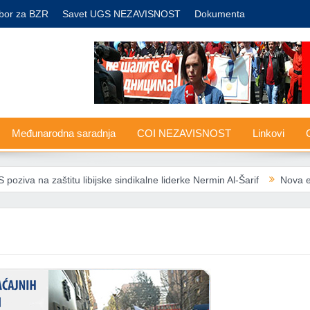
bor za BZR
Savet UGS NEZAVISNOST
Dokumenta
Međunarodna saradnja
COI NEZAVISNOST
Linkovi
G
 na zaštitu libijske sindikalne liderke Nermin Al-Šarif
Nova energets