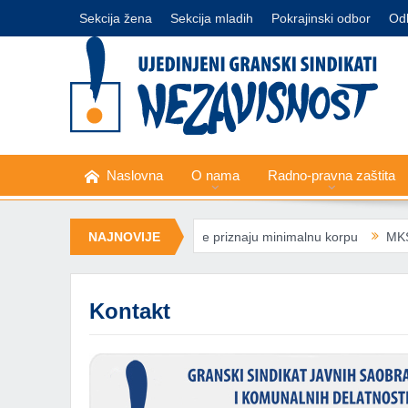
Sekcija žena
Sekcija mladih
Pokrajinski odbor
Od
Naslovna
O nama
Radno-pravna zaštita
ovom „minimalcu“: Sindikati ne priznaju minimalnu korpu
NAJNOVIJE
MKS poziva
Kontakt