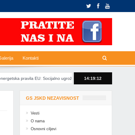
alerija
Kontakti
ka pravila EU: Socijalno ugroženima zabranjeno isključivanje struje
14:19:13
GS JSKD NEZAVISNOST
Vesti
O nama
Osnovni ciljevi