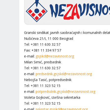
Granski sindikat javnih saobraćajnih i komunalnih dela
Nušićeva 21/I, 11 000 Beograd
Tel: +381 11 630 32 57
Fax: +381 11 334 97 57
e-mail:
gsjskd@nezavisnost.org
Milan Simić, predsednik
Tel: +381 11 630 32 57
e-mail:
predsednik.gsjskd@nezavisnost.org
Nebojša Tasić, potpredsednik
Tel: +381 11 323 52 15
e-mail:
potpredsdnik.gsjskd@nezavisnost.org
Violeta Gojković, izvršna sekretarka
Tel: +381 11 323 52 15
e-mail:
sekretar.gsjskd@nezavisnost.org